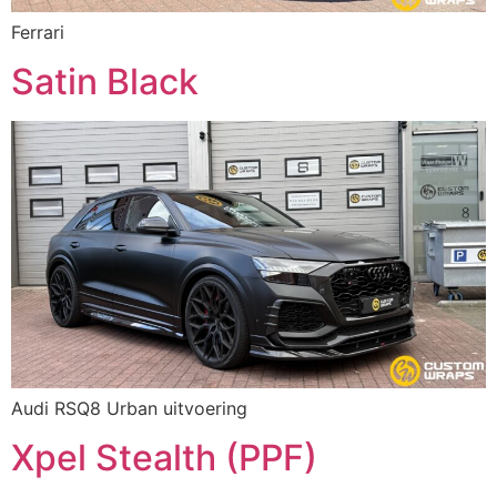
Ferrari
Satin Black
Audi RSQ8 Urban uitvoering
Xpel Stealth (PPF)