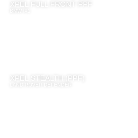
XPEL FULL FRONT PPF
BMW IX1
XPEL STEALTH (PPF)
LAND ROVER DEFENDER