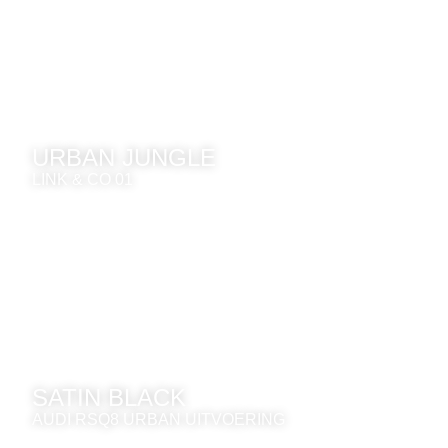
URBAN JUNGLE
LINK & CO 01
SATIN BLACK
AUDI RSQ8 URBAN UITVOERING