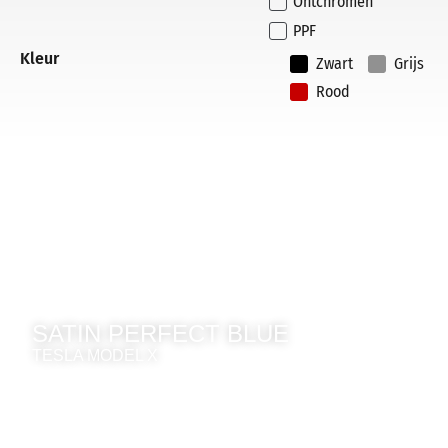
Ontchromen
PPF
Kleur
Zwart
Grijs
Rood
SATIN PERFECT BLUE
TESLA MODEL X